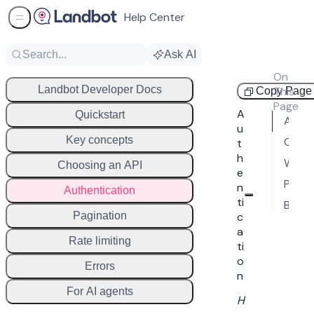
Help Center
Sidebar Menu
Search...
Ask AI
On
Guides
Landbot Developer Docs
This
Copy Page
Page
A
Quickstart
Agent token (Platform API)
u
Key concepts
Channel token (APIchat)
t
h
Webhook tokens
Choosing an API
e
Picking the right one
n
Authentication
ti
Best practices
Pagination
c
a
Rate limiting
ti
o
Errors
n
For AI agents
H